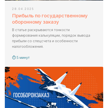
28.04.2025
Прибыль по государственному
оборонному заказу
В статье раскрываются тонкости
формирования калькуляции, порядок вывода
Задать вопрос
прибыли со спецсчета и особенности
Если остались вопросы,
налогообложения.
оставьте заявку
на бесплатную
⏱ 5 минут
консультацию
Расскажем последовательность действий
при работе с казначейским счетом
Согласуем перечень услуг
Сделаем бесплатный анализ контракта
на соответствие законодательству