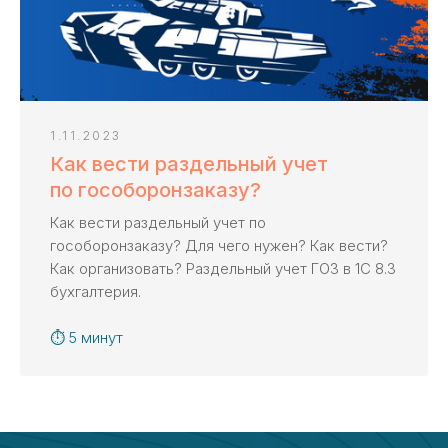
Получить консультацию ->
Перезвоним в течение 20 минут
1.11.2023
Казначейское сопровождение
Как вести раздельный учет
по всей России
по гособоронзаказу?
Как вести раздельный учет по
гособоронзаказу? Для чего нужен? Как вести?
Как организовать? Раздельный учет ГОЗ в 1С 8.3
Ольга Осипова
бухгалтерия.
Ведущий эксперт «KaznaHelp»
Биография и квалификация ->
⏱ 5 минут