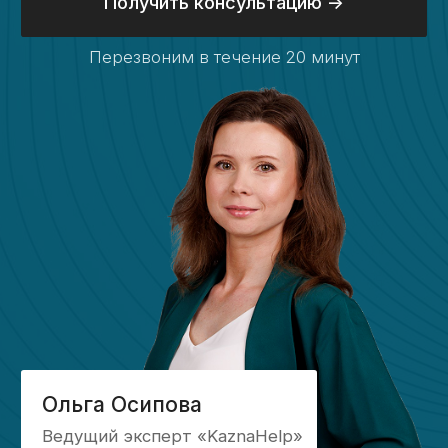
Бесплатный анализ контракта
Открытие счёта в казначействе
Расходование средств
Раздельный учет
Формирование РКМ
Установка ПО
Получение ЭЦП
Подготовка отчетов по субсидиям и грантам
Подготовка к проверкам
Консультации по открытию и ведению
казначейского счета
Казначейское сопровождение субсидий
Информация
О компании
Кейсы
Блог