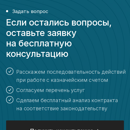
Контакты
+7 (917) 887-95-50
info@kaznahelp.ru
Пн-Пт: 9:00 - 18:00
Сб-Вс: выходной
Заказать звонок
Наши публикации
в онлайн-изданиях
Услуги