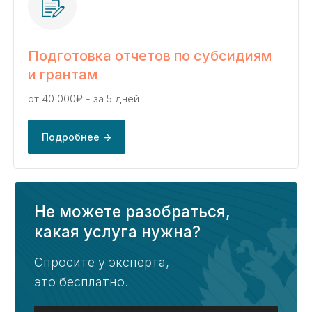
Перезвоним в течение 20 минут
Подготовка отчетов по субсидиям
и грантам
от 40 000₽ - за 5 дней
Казначейское сопровождение
по всей России
Подробнее ->
Ольга Осипова
Ведущий эксперт «KaznaHelp»
Биография и квалификация ->