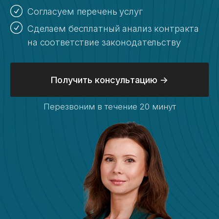
Бесплатный анализ контракта
Открытие счёта в казначействе
Расходование средств
Раздельный учет
Формирование РКМ
Установка ПО
Получение ЭЦП
Подготовка отчетов по субсидиям и грантам
Подготовка к проверкам
Консультации по открытию и ведению
казначейского счета
Казначейское сопровождение субсидий
Информация
О компании
Кейсы
Блог