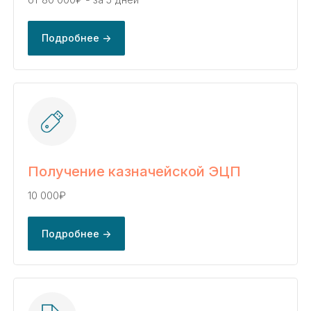
Получить консультацию ->
Подробнее ->
Задать вопрос
Если остались вопросы,
оставьте заявку
на бесплатную
консультацию
Получение казначейской ЭЦП
10 000₽
Расскажем последовательность действий
при работе с казначейским счетом
Подробнее ->
Согласуем перечень услуг
Сделаем бесплатный анализ контракта
на соответствие законодательству
Получить консультацию ->