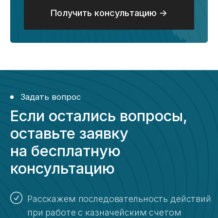
Контакты
+7 (917) 887-95-50
info@kaznahelp.ru
Пн-Пт: 9:00 - 18:00
Сб-Вс: выходной
Заказать звонок
Наши публикации
в онлайн-изданиях
Услуги